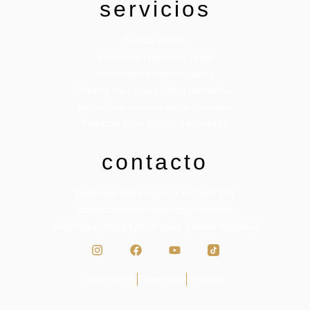
servicios
Tienda Online
Micropigmentación cejas
Micropigmentación labios
Diseño de cejas + Lifting pestañas
Maquillaje para novias e invitadas
Peinado para novias e invitadas
contacto
Teléfono: 858 830 560 / 650 902 025
contactoaliciaherraiz@gmail.com
Plaza de Europa S/N CP 18014 Chana Granada
Aviso Legal
Privacidad
Cookies