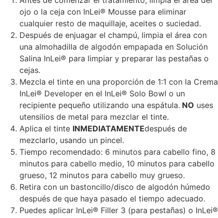
Antes de comenzar el tratamiento, limpia el área del
ojo o la ceja con InLei® Mousse para eliminar
cualquier resto de maquillaje, aceites o suciedad.
Después de enjuagar el champú, limpia el área con
una almohadilla de algodón empapada en Solución
Salina InLei® para limpiar y preparar las pestañas o
cejas.
Mezcla el tinte en una proporción de 1:1 con la Crema
InLei® Developer en el InLei® Solo Bowl o un
recipiente pequeño utilizando una espátula.
NO
uses
utensilios de metal para mezclar el tinte.
Aplica el tinte
INMEDIATAMENTE
después de
mezclarlo, usando un pincel.
Tiempo recomendado: 6 minutos para cabello fino, 8
minutos para cabello medio, 10 minutos para cabello
grueso, 12 minutos para cabello muy grueso.
Retira con un bastoncillo/disco de algodón húmedo
después de que haya pasado el tiempo adecuado.
Puedes aplicar InLei® Filler 3 (para pestañas) o InLei®