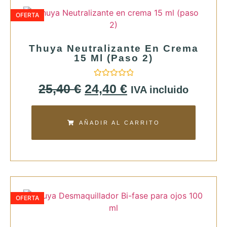
OFERTA
Thuya Neutralizante En Crema
15 Ml (paso 2)
Valorado
25,40
€
24,40
€
IVA incluido
con
0
de
5
AÑADIR AL CARRITO
OFERTA