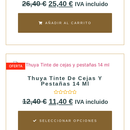
Valorado
26,40
€
25,40
€
IVA incluido
con
0
de
5
AÑADIR AL CARRITO
OFERTA
Thuya Tinte De Cejas Y
Pestañas 14 Ml
Valorado
12,40
€
11,40
€
IVA incluido
con
0
de
5
SELECCIONAR OPCIONES