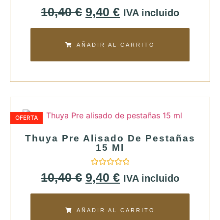
Valorado
10,40
€
9,40
€
IVA incluido
con
0
de
5
AÑADIR AL CARRITO
OFERTA
Thuya Pre Alisado De Pestañas
15 Ml
Valorado
10,40
€
9,40
€
IVA incluido
con
0
de
5
AÑADIR AL CARRITO