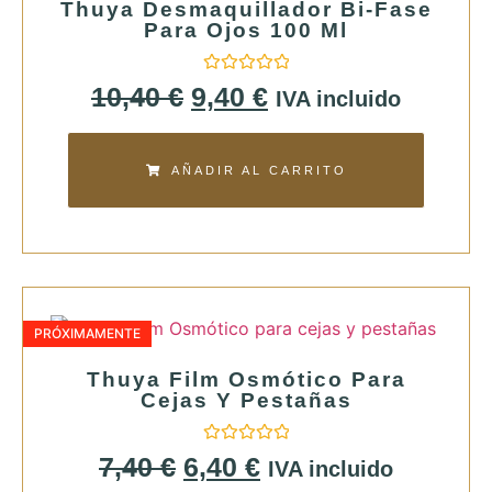
Thuya Desmaquillador Bi-Fase
Para Ojos 100 Ml
Valorado
10,40
€
9,40
€
IVA incluido
con
0
de
5
AÑADIR AL CARRITO
PRÓXIMAMENTE
Thuya Film Osmótico Para
Cejas Y Pestañas
Valorado
7,40
€
6,40
€
IVA incluido
con
0