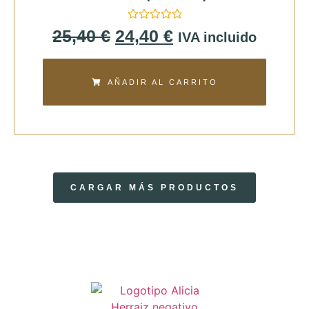
Valorado
25,40
€
24,40
€
IVA incluido
con
0
de
5
AÑADIR AL CARRITO
CARGAR MÁS PRODUCTOS