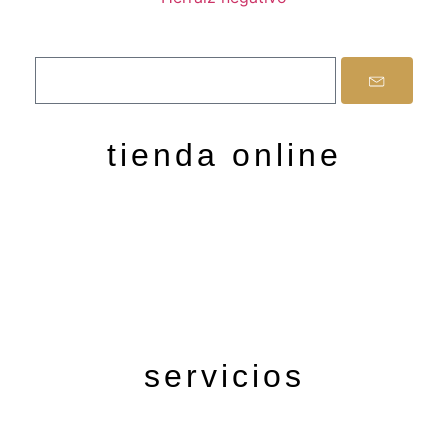
No te pierdas ninguna novedad y oferta sobre nuestros servicios
inscribiéndote a nuestra Newsletter mensual.
tienda online
Aviso legal
Política de privacidad
Cambios y devoluciones
Politica de Cookies
Politica de envios
Blog
servicios
Tienda Online
Micropigmentación cejas