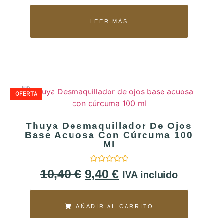
de
5
LEER MÁS
OFERTA
Thuya Desmaquillador De Ojos
Base Acuosa Con Cúrcuma 100
Ml
Valorado
10,40
€
9,40
€
IVA incluido
con
0
de
5
AÑADIR AL CARRITO