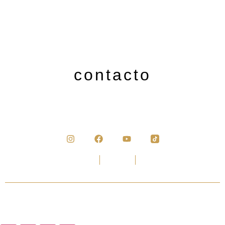
Micropigmentación labios
Diseño de cejas + Lifting pestañas
Maquillaje para novias e invitadas
Peinado para novias e invitadas
contacto
Teléfono: 858 830 560 / 650 902 025
contactoaliciaherraiz@gmail.com
Plaza de Europa S/N CP 18014 Chana Granada
Aviso Legal
Privacidad
Cookies
Alicia Herraiz Boutique © 2025 | Todos los derechos reservados