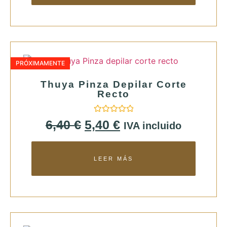
PRÓXIMAMENTE
Thuya Pinza Depilar Corte
Recto
Valorado
6,40
€
5,40
€
IVA incluido
con
0
de
5
LEER MÁS