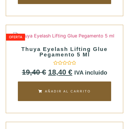
OFERTA
Thuya Eyelash Lifting Glue
Pegamento 5 Ml
Valorado
19,40
€
18,40
€
IVA incluido
con
0
de
5
AÑADIR AL CARRITO