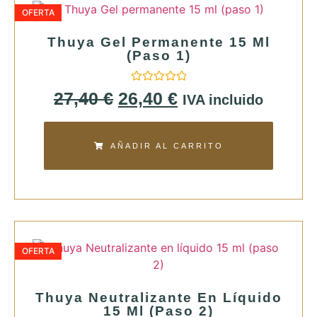
OFERTA
Thuya Gel Permanente 15 Ml
(paso 1)
Valorado
27,40
€
26,40
€
IVA incluido
con
0
de
5
AÑADIR AL CARRITO
OFERTA
Thuya Neutralizante En Líquido
15 Ml (paso 2)