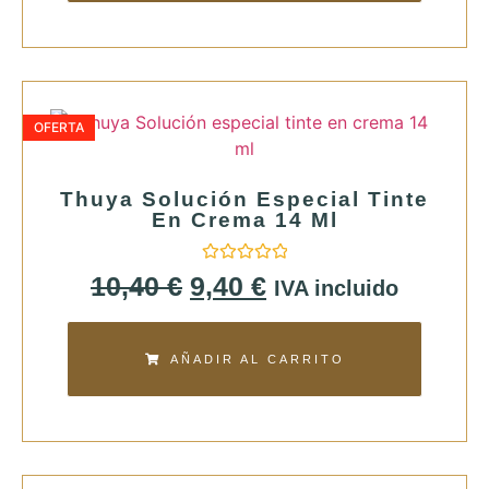
OFERTA
Thuya Solución Especial Tinte
En Crema 14 Ml
Valorado
10,40
€
9,40
€
IVA incluido
con
0
de
5
AÑADIR AL CARRITO