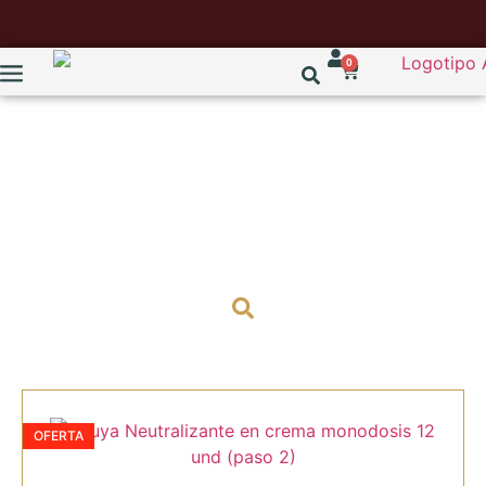
0
thuya
OFERTA