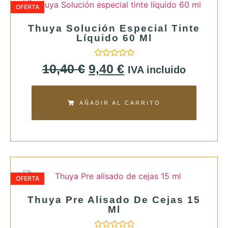
OFERTA
Thuya Solución Especial Tinte
Líquido 60 Ml
Valorado
10,40
€
9,40
€
IVA incluido
con
0
de
5
AÑADIR AL CARRITO
OFERTA
Thuya Pre Alisado De Cejas 15
Ml