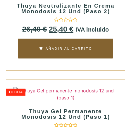
Thuya Neutralizante En Crema
Monodosis 12 Und (paso 2)
Valorado
26,40
€
25,40
€
IVA incluido
con
0
de
5
AÑADIR AL CARRITO
OFERTA
Thuya Gel Permanente
Monodosis 12 Und (paso 1)