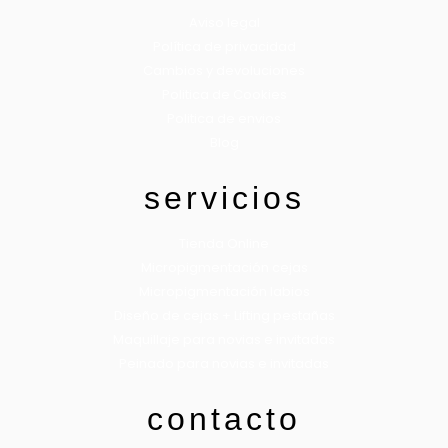
Aviso legal
Política de privacidad
Cambios y devoluciones
Politica de Cookies
Politica de envios
Blog
servicios
Tienda Online
Micropigmentación cejas
Micropigmentación labios
Diseño de cejas + Lifting pestañas
Maquillaje para novias e invitadas
Peinado para novias e invitadas
contacto