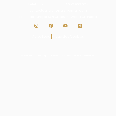
Teléfono: 858 830 560 / 650 902 025
contactoaliciaherraiz@gmail.com
Plaza de Europa S/N CP 18014 Chana Granada
Aviso Legal
Privacidad
Cookies
Alicia Herraiz Boutique © 2025 | Todos los derechos reservados