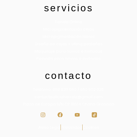
servicios
Tienda Online
Micropigmentación cejas
Micropigmentación labios
Diseño de cejas + Lifting pestañas
Maquillaje para novias e invitadas
Peinado para novias e invitadas
contacto
Teléfono: 858 830 560 / 650 902 025
contactoaliciaherraiz@gmail.com
Plaza de Europa S/N CP 18014 Chana Granada
Aviso Legal
Privacidad
Cookies