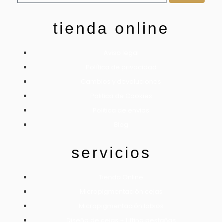
tienda online
Aviso legal
Política de privacidad
Cambios y devoluciones
Politica de Cookies
Politica de envios
Blog
servicios
Tienda Online
Micropigmentación cejas
Micropigmentación labios
Diseño de cejas + Lifting pestañas