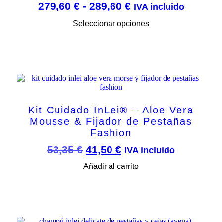
Rango
279,60
€
-
289,60
€
IVA incluido
de
Este
Seleccionar opciones
precios:
producto
tiene
desde
múltiples
279,60 €
variantes.
hasta
Las
opciones
289,60 €
se
pueden
elegir
Kit Cuidado InLei® – Aloe Vera
en
la
Mousse & Fijador de Pestañas
página
Fashion
de
producto
El
El
53,35
€
41,50
€
IVA incluido
precio
precio
Añadir al carrito
original
actual
era:
es:
53,35 €.
41,50 €.