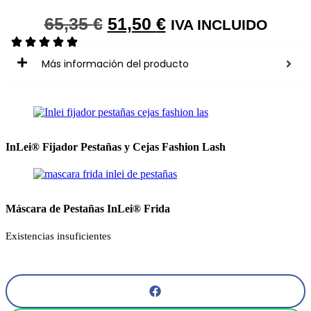
EL
EL
65,35
€
51,50
€
IVA INCLUIDO
PRECIO
PRECIO
ORIGINAL
ACTUAL
Más información del producto
ERA:
ES:
65,35 €.
51,50 €.
InLei® Fijador Pestañas y Cejas Fashion Lash
Máscara de Pestañas InLei® Frida
Existencias insuficientes