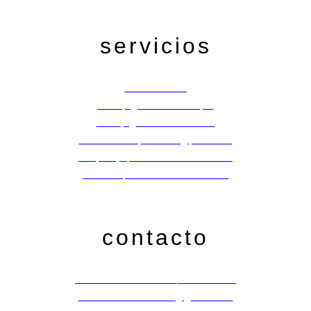
servicios
Tienda Online
Micropigmentación cejas
Micropigmentación labios
Diseño de cejas + Lifting pestañas
Maquillaje para novias e invitadas
Peinado para novias e invitadas
contacto
Teléfono: 858 830 560 / 650 902 025
contactoaliciaherraiz@gmail.com