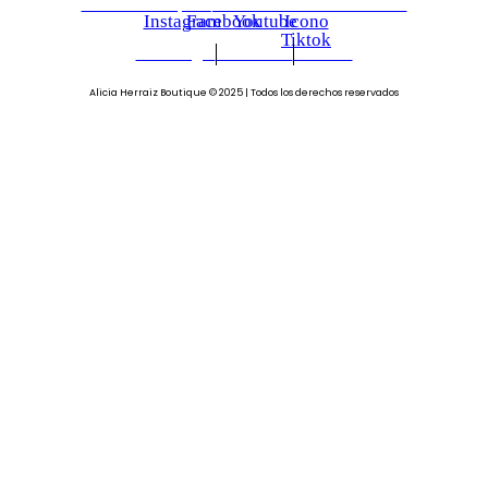
Plaza de Europa S/N CP 18014 Chana Granada
Instagram
Facebook
Youtube
Icono
Tiktok
Aviso Legal
Privacidad
Cookies
Alicia Herraiz Boutique © 2025 | Todos los derechos reservados