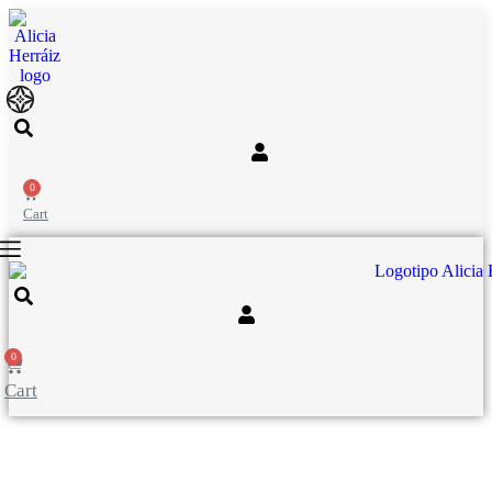
Ir
al
contenido
0
Cart
0
Cart