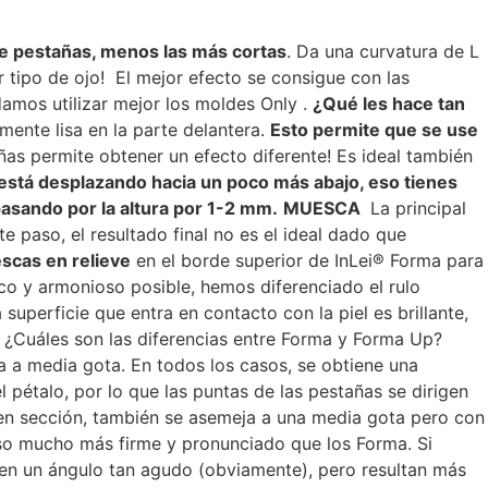
de pestañas, menos las más cortas
. Da una curvatura de L
r tipo de ojo! El mejor efecto se consigue con las
mos utilizar mejor los moldes Only .
¿Qué les hace tan
mente lisa en la parte delantera.
Esto permite que se use
ñas permite obtener un efecto diferente! Es ideal también
) está desplazando hacia un poco más abajo, eso tienes
pasando por la altura por 1-2 mm.
MUESCA
La principal
ste paso, el resultado final no es el ideal dado que
scas en relieve
en el borde superior de InLei® Forma para
co y armonioso posible, hemos diferenciado el rulo
 superficie que entra en contacto con la piel es brillante,
. ¿Cuáles son las diferencias entre Forma y Forma Up?
ja a media gota. En todos los casos, se obtiene una
pétalo, por lo que las puntas de las pestañas se dirigen
a en sección, también se asemeja a una media gota pero con
lso mucho más firme y pronunciado que los Forma. Si
en un ángulo tan agudo (obviamente), pero resultan más