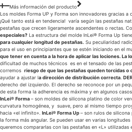
Más información del producto
Los moldes Forma UP y Forma son innovadores gracias a 
¡Qué tanto está en tendencia! varía según las pestañas natu
pestañas que crecen ligeramente ascendentes o rectas. Co
especiales?
La estructura del molde InLei® Forma Up tiene 
para cualquier longitud de pestañas.
Su peculiaridad radic
para el uso en principiantes que se estén iniciando en el m
que tener en cuenta a la hora de aplicar las lociones. La
dificultad de muchos técnicos es en el tensado de las pe
corremos
riesgo de que las pestañas queden torcidas o 
ayudar a ajustar l
a dirección de distribución correcta
.
DER
derecho del izquierdo. El derecho se reconoce por un peq
de esta forma la adherencia es máxima y en algunos casos 
InLei® Forma
– son moldes de silicona platino de color ve
curvatura homogénea, y suave, pero al mismo tiempo proyec
hacia «el infinito».
InLei® Forma Up
– son rulos de silicon
la forma más angular. Se pueden usar en varias longitudes
queremos compararlas con las pestañas en «L» utilizadas 