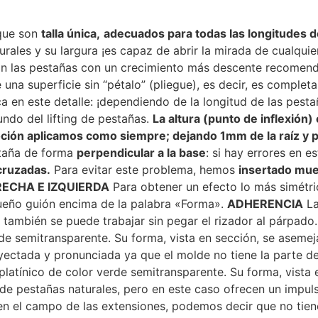
que son
talla única,
adecuados para todas las longitudes 
rales y su largura ¡es capaz de abrir la mirada de cualquie
n las pestañas con un crecimiento más descente recomenda
una superficie sin “pétalo” (pliegue), es decir, es completa
a en este detalle: ¡dependiendo de la longitud de las pesta
undo del lifting de pestañas.
La altura (punto de inflexión
 loción aplicamos como siempre; dejando 1mm de la raíz y 
staña de forma
perpendicular a la base
: si hay errores en e
cruzadas.
Para evitar este problema, hemos
insertado mue
ECHA E IZQUIERDA
Para obtener un efecto lo más simétri
ueño guión encima de la palabra «Forma».
ADHERENCIA
La
también se puede trabajar sin pegar el rizador al párpado
rde semitransparente. Su forma, vista en sección, se aseme
tada y pronunciada ya que el molde no tiene la parte del 
a platínico de color verde semitransparente. Su forma, vist
 de pestañas naturales, pero en este caso ofrecen un impu
en el campo de las extensiones, podemos decir que no tien