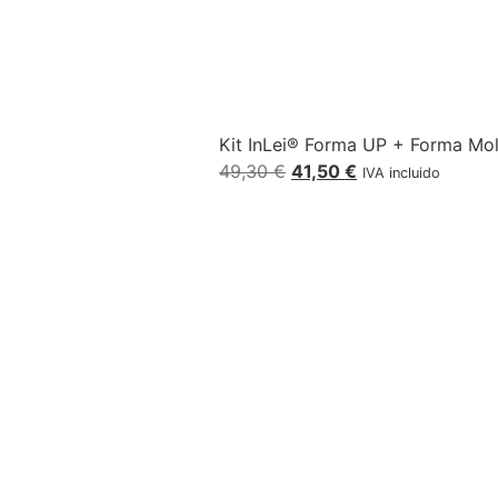
Kit InLei® Forma UP + Forma Mold
49,30
€
41,50
€
IVA incluido