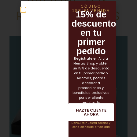
PRODUCTOS
CÓDIGO
RELACIONADOS
15BIENVENIDA
15% de
descuento
en tu
primer
pedido
Regístrate en Alicia
Herraiz Shop y obtén
un 15% de descuento
en tu primer pedido.
Además, podrás
acceder a
promociones y
beneficios exclusivos
por ser cliente
registrado.
HAZTE CLIENTE
AHORA
Consulta nuestra política y
condiciones de privacidad