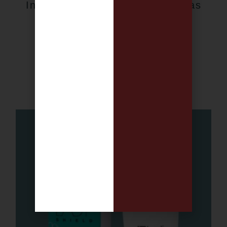
InLei® Fijador Pestañas y Cejas
Fashion Lash
30,50
€
IVA incluido
Añadir al carrito