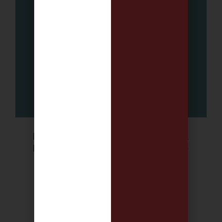
Mousse InLei® Delicada para
Pestañas y Cejas (Aloe Vera)
20,40
€
IVA incluido
Añadir al carrito