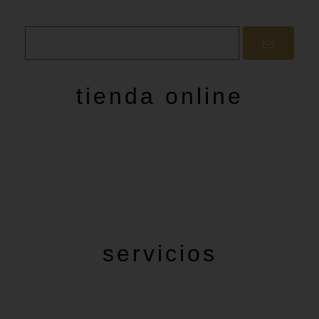
inscribiéndote a nuestra Newsletter mensual.
tienda online
Aviso legal
Política de privacidad
Cambios y devoluciones
Politica de Cookies
Politica de envios
Blog
servicios
Tienda Online
Micropigmentación cejas