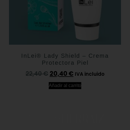
InLei® Lady Shield – Crema
Protectora Piel
22,40
€
20,40
€
IVA incluido
Añadir al carrito
No te pierdas ninguna novedad y oferta sobre nuestros servicios