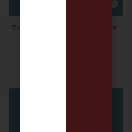
Expositor/ Recargas InLei® Miami
Contorno de ojos
279,60
€
-
289,60
€
IVA incluido
Seleccionar opciones