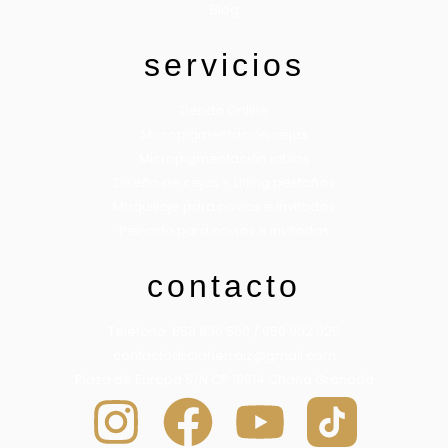
Blog
servicios
Tienda Online
Micropigmentación cejas
Micropigmentación labios
Diseño de cejas + Lifting pestañas
Maquillaje para novias e invitadas
Peinado para novias e invitadas
contacto
Teléfono: 858 830 560 / 650 902 025
contactoaliciaherraiz@gmail.com
Plaza de Europa S/N CP 18014 Chana Granada