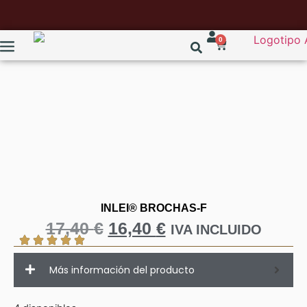
0
INLEI® BROCHAS-F
17,40
€
16,40
€
IVA INCLUIDO
Más información del producto