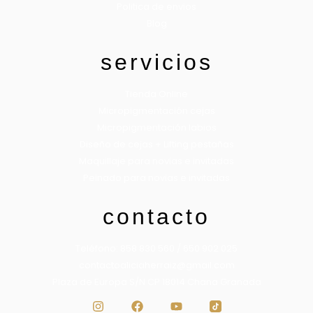
Politica de envios
Blog
servicios
Tienda Online
Micropigmentación cejas
Micropigmentación labios
Diseño de cejas + Lifting pestañas
Maquillaje para novias e invitadas
Peinado para novias e invitadas
contacto
Teléfono: 858 830 560 / 650 902 025
contactoaliciaherraiz@gmail.com
Plaza de Europa S/N CP 18014 Chana Granada