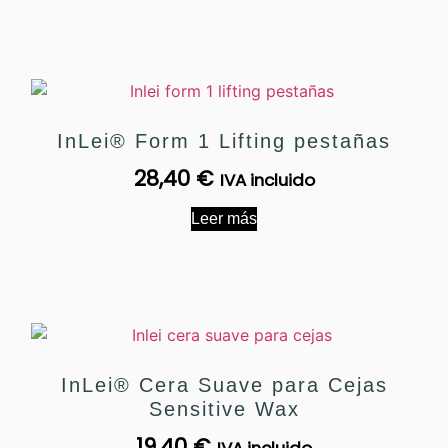
InLei® Form 1 Lifting pestañas
28,40
€
IVA incluido
Leer más
InLei® Cera Suave para Cejas
Sensitive Wax
19,40
€