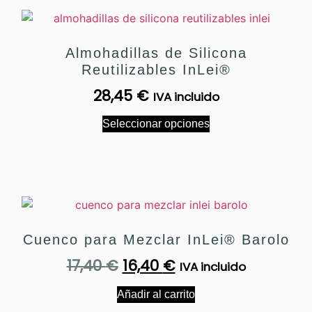
Almohadillas de Silicona
Reutilizables InLei®
28,45
€
IVA incluido
Seleccionar opciones
Cuenco para Mezclar InLei® Barolo
17,40
€
16,40
€
IVA incluido
Añadir al carrito