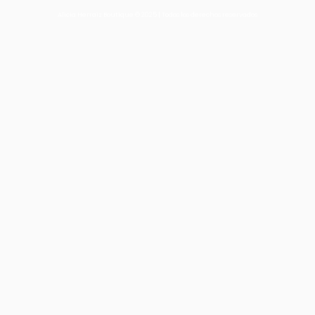
Alicia Herraiz Boutique © 2025 | Todos los derechos reservados