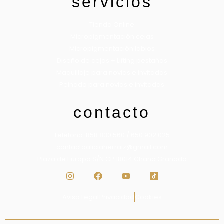
servicios
Tienda Online
Micropigmentación cejas
Micropigmentación labios
Diseño de cejas + Lifting pestañas
Maquillaje para novias e invitadas
Peinado para novias e invitadas
contacto
Teléfono: 858 830 560 / 650 902 025
contactoaliciaherraiz@gmail.com
Plaza de Europa S/N CP 18014 Chana Granada
Aviso Legal
Privacidad
Cookies