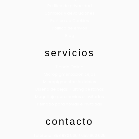
Política de privacidad
Cambios y devoluciones
Politica de Cookies
Politica de envios
Blog
servicios
Tienda Online
Micropigmentación cejas
Micropigmentación labios
Diseño de cejas + Lifting pestañas
Maquillaje para novias e invitadas
Peinado para novias e invitadas
contacto
Teléfono: 858 830 560 / 650 902 025