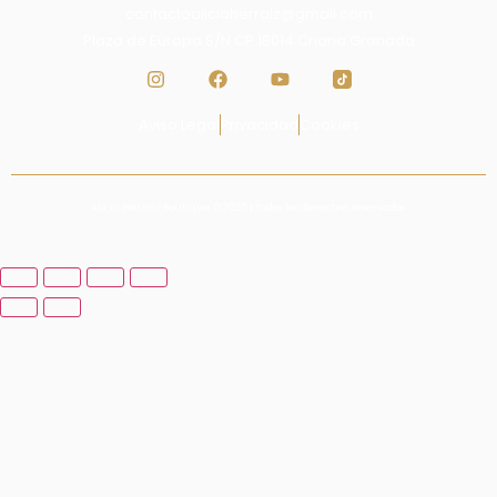
contactoaliciaherraiz@gmail.com
Plaza de Europa S/N CP 18014 Chana Granada
Aviso Legal
Privacidad
Cookies
Alicia Herraiz Boutique © 2025 | Todos los derechos reservados